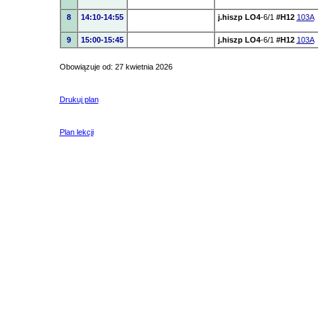
8
14:10-14:55
j.hiszp LO4
-6/1
#H12
103A
9
15:00-15:45
j.hiszp LO4
-6/1
#H12
103A
Obowiązuje od: 27 kwietnia 2026
Drukuj plan
Plan lekcji