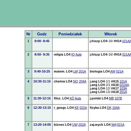
Nr
Godz
Poniedziałek
Wtorek
1
8:00- 8:45
j.hiszp LO4
-16/
#H14
021A
2
8:50- 9:35
religia LO4
IO
Aula
j.hiszp LO4
-16/
#H14
021A
3
9:40-10:25
matem. LO4
LW
201A
biologia LO4
AW
021A
4
10:30-11:15
chemia LO4
NO
204A
j.ang LO4
-1/1
#A15
101A
j.ang LO4
-2/1
#A16
021AA
j.ang LO4
-12/
#A17
103A
j.ang LO4
-13/
#A18
201A
5
11:30-12:15
filoz. LO4
KÓ
Aula
j.polski LO4
MB
107B
6
12:30-13:15
r_geogr. LO4
KE
022A
fizyka LO4
DK
104A
7
13:20-14:05
biznes LO4
UW
202A
zaj.wych LO4
WA
021A